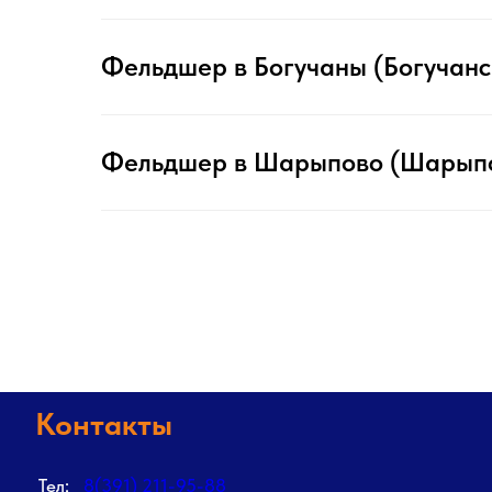
Фельдшер в Богучаны (Богучанс
Фельдшер в Шарыпово (Шарыпов
Контакты
Тел:
8(391) 211-95-88
info@spas24.ru
Почта: