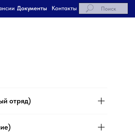
Контакты
менты
ый отряд)
ние)