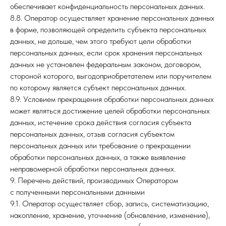
обеспечивает конфиденциальность персональных данных.
8.8. Оператор осуществляет хранение персональных данных
в форме, позволяющей определить субъекта персональных
данных, не дольше, чем этого требуют цели обработки
персональных данных, если срок хранения персональных
данных не установлен федеральным законом, договором,
стороной которого, выгодоприобретателем или поручителем
по которому является субъект персональных данных.
8.9. Условием прекращения обработки персональных данных
Контакты
Соц. сети
может являться достижение целей обработки персональных
данных, истечение срока действия согласия субъекта
Тел:
8(391) 211-95-88
Одноклассники
Почта:
info@spas24.ru
ВКонтакте
персональных данных, отзыв согласия субъектом
Полезные ссылки
персональных данных или требование о прекращении
Правительство Красноярского края
обработки персональных данных, а также выявление
Законодательное Собрание Красноярского края
Главное управление МЧС России по Красноярскому
неправомерной обработки персональных данных.
краю
9. Перечень действий, производимых Оператором
с полученными персональными данными
9.1. Оператор осуществляет сбор, запись, систематизацию,
накопление, хранение, уточнение (обновление, изменение),