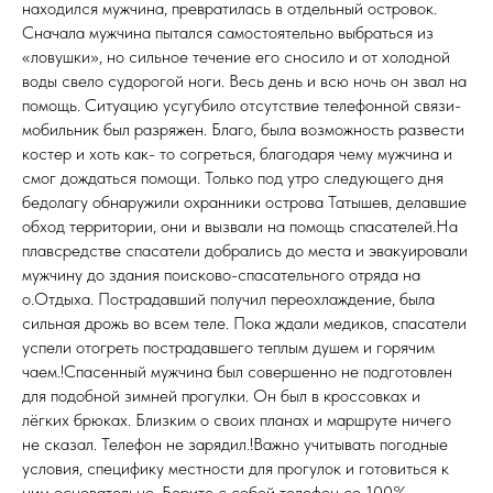
находился мужчина, превратилась в отдельный островок.
Сначала мужчина пытался самостоятельно выбраться из
«ловушки», но сильное течение его сносило и от холодной
воды свело судорогой ноги. Весь день и всю ночь он звал на
помощь. Ситуацию усугубило отсутствие телефонной связи-
мобильник был разряжен. Благо, была возможность развести
костер и хоть как- то согреться, благодаря чему мужчина и
смог дождаться помощи. Только под утро следующего дня
бедолагу обнаружили охранники острова Татышев, делавшие
обход территории, они и вызвали на помощь спасателей.На
плавсредстве спасатели добрались до места и эвакуировали
мужчину до здания поисково-спасательного отряда на
о.Отдыха. Пострадавший получил переохлаждение, была
сильная дрожь во всем теле. Пока ждали медиков, спасатели
успели отогреть пострадавшего теплым душем и горячим
чаем.!Спасенный мужчина был совершенно не подготовлен
для подобной зимней прогулки. Он был в кроссовках и
лёгких брюках. Близким о своих планах и маршруте ничего
не сказал. Телефон не зарядил.!Важно учитывать погодные
условия, специфику местности для прогулок и готовиться к
ним основательно. Берите с собой телефон со 100%