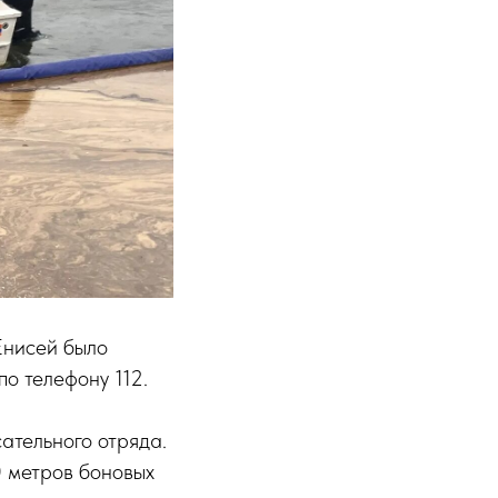
Енисей было
о телефону 112.
ательного отряда.
0 метров боновых