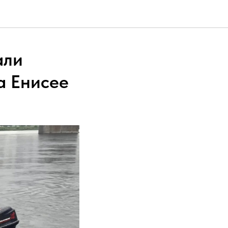
али
а Енисее